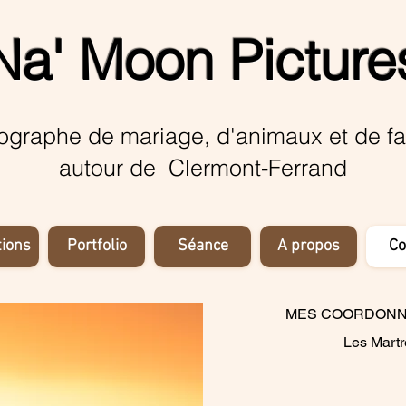
Na' Moon Picture
ographe de mariage, d'animaux et de fa
autour de Clermont-Ferrand
tions
Portfolio
Séance
A propos
Co
MES COORDONN
Les Mart