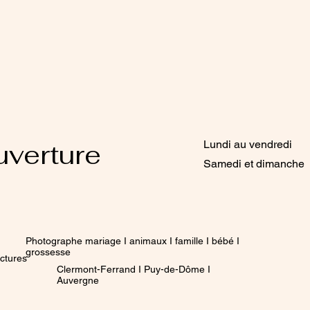
uverture
Lundi au vendredi 1
Samedi et dimanche 
Photographe mariage I animaux I famille I bébé I
grossesse
ctures
Clermont-Ferrand I Puy-de-Dôme I
Auvergne