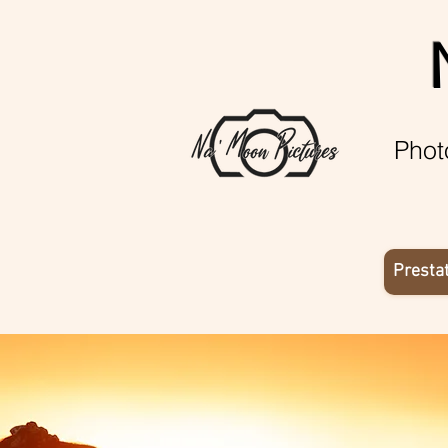
Phot
Presta